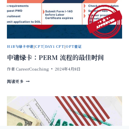
身
份
保
障
指
南
H1B与绿卡申请
|
CPT|DAY1 CPT
|
OPT签证
申请绿卡：PERM 流程的最佳时间
作者
CareerCoaching
2024年4月8日
申
阅读更多
请
绿
卡：
PERM
流
程
的
最