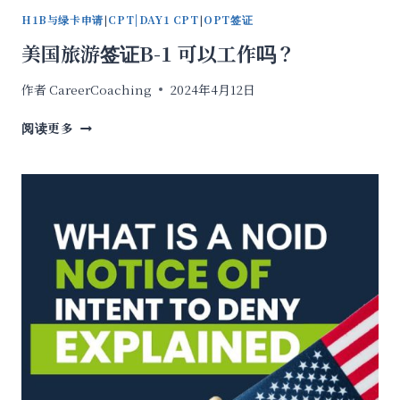
H1B与绿卡申请
|
CPT|DAY1 CPT
|
OPT签证
美国旅游签证B-1 可以工作吗？
作者
CareerCoaching
2024年4月12日
美
阅读更多
国
旅
游
签
证
B-
1
可
以
工
作
吗？