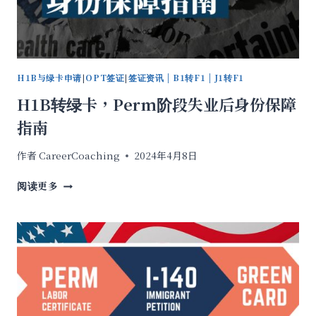
PERIOD
宽
限
期
如
H1B与绿卡申请
|
OPT签证
|
签证资讯 | B1转F1 | J1转F1
何
计
H1B转绿卡，Perm阶段失业后身份保障
算
指南
作者
CareerCoaching
2024年4月8日
H1B
阅读更多
转
绿
卡，
PERM
阶
段
失
业
后