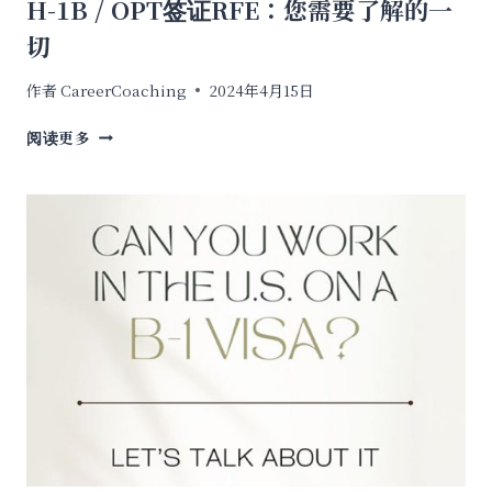
H-1B / OPT签证RFE：您需要了解的一
切
作者
CareerCoaching
2024年4月15日
H-
阅读更多
1B
/
OPT
签
证
RFE：
您
需
要
了
解
的
一
切