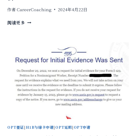
作者
CareerCoaching
2024年4月22日
2024F1/OPT
阅读更多
回
国
签
证
新
规：
关
键
问
题
解
析
OPT签证
|
H1B与绿卡申请
|
OPT延期
|
OPT申请