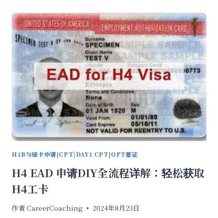
公
司
BOI
申
报
截
止
日
期
延
期！
最
新
时
间
H1B与绿卡申请
|
CPT|DAY1 CPT
|
OPT签证
+超
全
H4 EAD 申请DIY全流程详解：轻松获取
申
H4工卡
报
教
程
作者
CareerCoaching
2024年8月23日