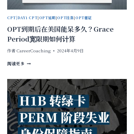
办
CPT|DAY1 CPT
|
OPT延期
|
OPT挂靠
|
OPT签证
OPT到期后在美国能呆多久？Grace
Period宽限期如何计算
作者
CareerCoaching
2024年4月9日
OPT
阅读更多
到
期
后
在
美
国
能
呆
多
久？
GRACE