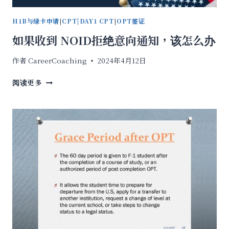
H1B与绿卡申请
|
CPT|DAY1 CPT
|
OPT签证
如果收到 NOID拒绝意向通知，该怎么办
作者
CareerCoaching
2024年4月12日
如
阅读更多
果
收
到
NOID
拒
绝
意
向
通
知，
该
怎
么