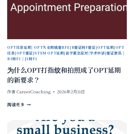
OPT挂靠延期| OPT失业期续签RFE
|
B签证转F签证
|
OPT延期
|
OPT
挂靠
|
OPT签证
|
STEM OPT延期
|
留学紧急应对|学术申诉
|
签证资讯 |
B1转F1 | J1转F1
为什么OPT打指纹和拍照成了OPT延期
的新要求？
作者
CareerCoaching
2026年2月11日
为
阅读更多
什
么
OPT
打