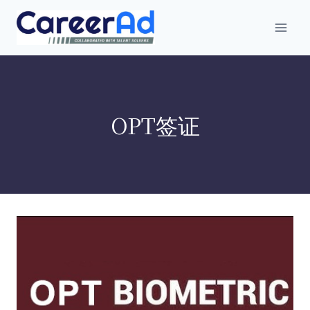
跳
到
内
容
OPT签证