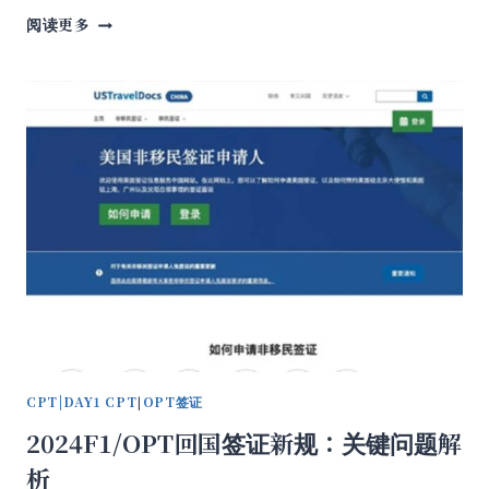
来
H4
了！
阅读更多
EAD
申
请
DIY
全
流
程
详
解：
轻
松
获
取
H4
工
卡
CPT|DAY1 CPT
|
OPT签证
2024F1/OPT回国签证新规：关键问题解
析