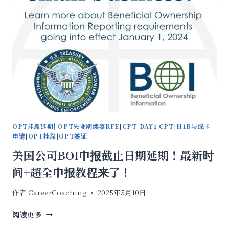
指
纹
和
拍
照
成
了
OPT
延
期
的
新
OPT挂靠延期| OPT失业期续签RFE
|
CPT|DAY1 CPT
|
H1B与绿卡
要
申请
|
OPT挂靠
|
OPT签证
求？
美国公司BOI申报截止日期延期！最新时
间+超全申报教程来了！
作者
CareerCoaching
2025年5月10日
美
阅读更多
国