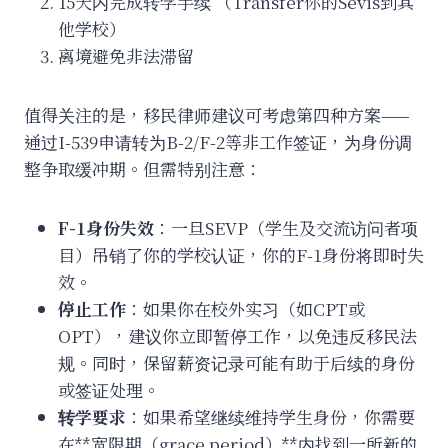
15天内完成转学手续 （Transfer你的Sevis到其
他学校）
离境避免非法滞留
值得关注的是，移民律师建议可考虑第四种方案——
通过I-539申请转为B-2/F-2等非工作签证，为身份调
整争取缓冲期。但需特别注意：
F-1身份失效
：一旦SEVP（学生及交流访问者项
目）吊销了你的学校认证，你的F-1身份将即时失
效。
停止工作
：如果你在校外实习（如CPT或
OPT），建议你立即暂停工作，以免违反移民法
规。同时，保留薪资记录可能有助于后续的身份
或签证处理。
转学要求
：如果希望继续维持学生身份，你需要
在**宽限期（grace period）**内找到一所新的