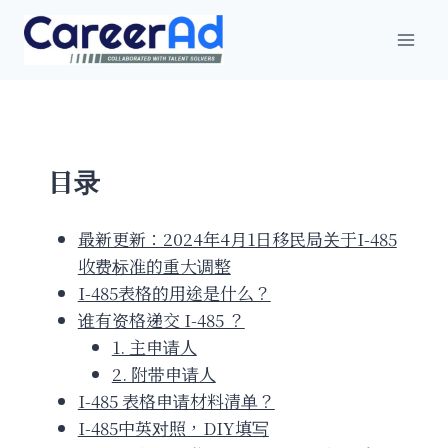
跳
到
内
容
目录
最新更新：2024年4月1日移民局关于I-485
收费标准的重大调整
I-485表格的用途是什么？
谁有资格递交 I-485 ？
1. 主申请人
2. 附带申请人
I-485 表格申请材料清单？
I-485中英对照，DIY填写